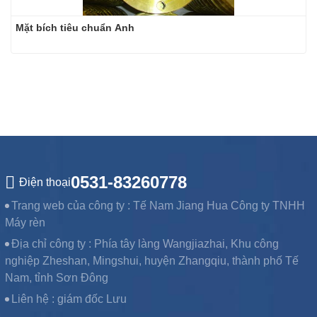
Mặt bích tiêu chuẩn Anh
0531-83260778
Điện thoại
Trang web của công ty :
Tế Nam Jiang Hua Công ty TNHH
Máy rèn
Địa chỉ công ty :
Phía tây làng Wangjiazhai, Khu công
nghiệp Zheshan, Mingshui, huyện Zhangqiu, thành phố Tế
Nam, tỉnh Sơn Đông
Liên hệ :
giám đốc Lưu