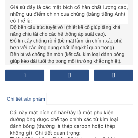
Giả sử đây là các mặt bích cổ hàn chất lượng cao,
những ưu điểm chính của chúng (bằng tiếng Anh)
có thể là:
Độ bền cấu trúc tuyệt vời (thiết kế cổ giúp tăng khả
năng chịu tải cho các hệ thống áp suất cao).
Độ tin cậy chống rò rỉ (bề mặt làm kín chính xác phù
hợp với các ứng dụng chất lỏng/khí quan trọng).
Bền bỉ và chống ăn mòn (kết cấu kim loại đánh bóng
giúp kéo dài tuổi thọ trong môi trường khắc nghiệt).
Lắp đặt dễ dàng (các lỗ bu lông tiêu chuẩn cho phép
kết nối đường ống nhanh chóng và chắc chắn).
Chi tiết sản phẩm
Cái này
mặt bích cổ hàn
Đây là một phụ kiện
đường ống được chế tạo chính xác từ kim loại
đánh bóng (thường là thép carbon hoặc thép
không gỉ). Chi tiết quan trọng: