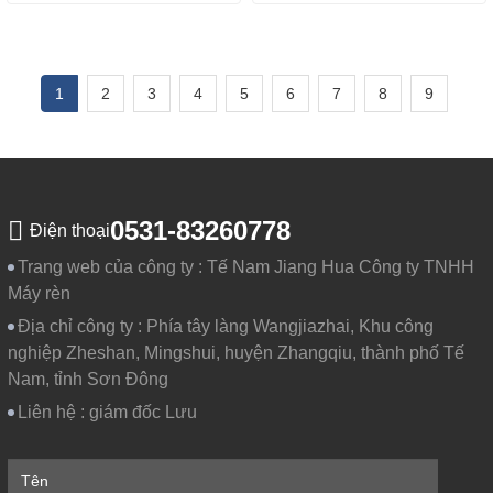
1
2
3
4
5
6
7
8
9
0531-83260778
Điện thoại
Trang web của công ty :
Tế Nam Jiang Hua Công ty TNHH
Máy rèn
Địa chỉ công ty :
Phía tây làng Wangjiazhai, Khu công
nghiệp Zheshan, Mingshui, huyện Zhangqiu, thành phố Tế
Nam, tỉnh Sơn Đông
Liên hệ :
giám đốc Lưu