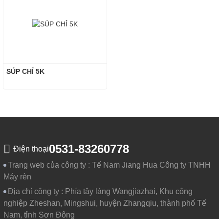
SÚP CHỈ 5K
0531-83260778
Điện thoại
Trang web của công ty :
Tế Nam Jiang Hua Công ty TNHH
Máy rèn
Địa chỉ công ty :
Phía tây làng Wangjiazhai, Khu công
nghiệp Zheshan, Mingshui, huyện Zhangqiu, thành phố Tế
Nam, tỉnh Sơn Đông