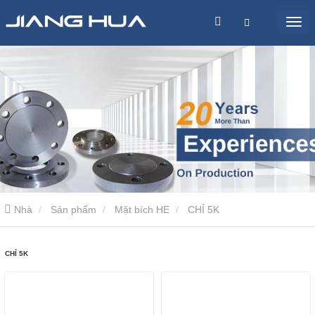
Nhà
Sản phẩm
Mặt bích HE
CHỈ 5K
CHỈ 5K